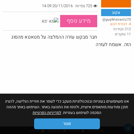
725 צפיות · 20/11/2016 14:09
עקוב
@guyMairantz70
מידע נוסף
Ktl
4. דבורת דבש
Shodan 5$ Lifetime למהירים
212 נקודות
11 עוקבים
@Ronen1n
$5.0
חבר מבקש עזרה ההמלצה על מטאטא מהסוג
·
·
2
5
554
הזה. אשמח לעזרה
אנו משתמשים בעוגיות ובטכנולוגיות מעקב כדי לשפר את חוויית הגלישה, להציג
תוכן ומודעות מותאמים אישית, ולנתח את התנועה באתר. השימוש באתר מהווה
הסכמה לשימוש בעוגיות.
למדיניות הפרטיות
סגור
גילוי נאות
כללי שיח
תנאי שימוש
צור קשר