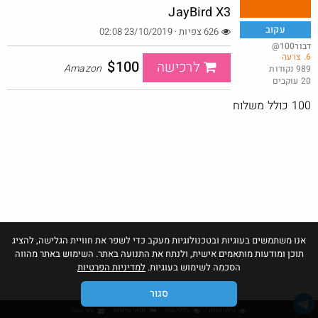
JayBird X3
עקוב
626 צפיות · 23/10/2019 02:08
@דבור100
6. צרעה
רביעיית תחתוני בוקסר אד הארדי ב-25 דולר, ונכללים במשלוח חינם
$100
לרכישה
Amazon
989 נקודות
20 עוקבים
@כרמלהגלבוע
·
·
1
5
165
100 כולל משלוח
אנו משתמשים בעוגיות ובטכנולוגיות מעקב כדי לשפר את חוויית הגלישה, להציג
תוכן ומודעות מותאמים אישית, ולנתח את התנועה באתר. השימוש באתר מהווה
הסכמה לשימוש בעוגיות.
למדיניות הפרטיות
סגור
גילוי נאות
כללי שיח
תנאי שימוש
צור קשר