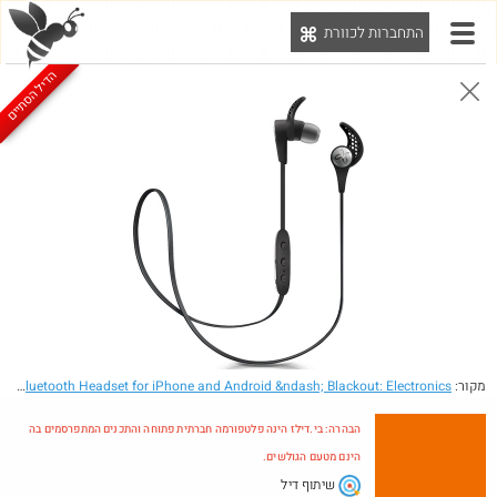
התחברות לכוורת
יט
הדיל הסתיים
הבהרה: בי.דילז הינה פלטפורמה חברתית פתוחה והתכנים המתפרסמים בה הינם מטעם הגולשים.
הדילים המעודכנים
הדילים החמים
מוח כוורת
עדכונים מהרשת
חדש בכוורת
מקור:
- Amazon.com: JayBird X3 Sport Bluetooth Headset for iPhone and Android &ndash; Blackout: Electronics
הבהרה: בי.דילז הינה פלטפורמה חברתית פתוחה והתכנים המתפרסמים בה
הינם מטעם הגולשים.
שיתוף דיל