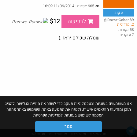
665 צפיות · 11/06/2014 16:09
עקוב
$12
@DovratCohen89
לרכישה
Romwe
2. מדרונית
סט 6 מנורות נטענות
58 נקודות
7 עוקבים
@MosheTal
$40.0
שמלה שכולם יראו :)
·
·
0
0
41
חם בכוורת
אנו משתמשים בעוגיות ובטכנולוגיות מעקב כדי לשפר את חוויית הגלישה, להציג
תוכן ומודעות מותאמים אישית, ולנתח את התנועה באתר. השימוש באתר מהווה
הסכמה לשימוש בעוגיות.
למדיניות הפרטיות
סגור
גילוי נאות
כללי שיח
תנאי שימוש
צור קשר
קנו: