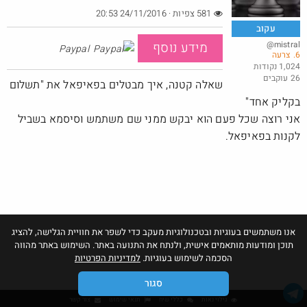
581 צפיות · 24/11/2016 20:53
עקוב
@mistral
מידע נוסף
Paypal
6. צרעה
באג? רק לפריים - משלוח חינם ללא הגבלת 49$
1,024 נקודות
26 עוקבים
@No_but_yeah_but_no_
שאלה קטנה, איך מבטלים בפאיפאל את "תשלום
·
·
27
79
1727
בקליק אחד"
חם בכוורת
אני רוצה שכל פעם הוא יבקש ממני שם משתמש וסיסמא בשביל
לקנות בפאיפאל.
אנו משתמשים בעוגיות ובטכנולוגיות מעקב כדי לשפר את חוויית הגלישה, להציג
תוכן ומודעות מותאמים אישית, ולנתח את התנועה באתר. השימוש באתר מהווה
הסכמה לשימוש בעוגיות.
למדיניות הפרטיות
סגור
גילוי נאות
כללי שיח
תנאי שימוש
צור קשר