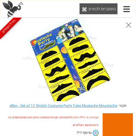
התחברות לכוורת
יט
הדיל הסתיים
הבהרה: בי.דילז הינה פלטפורמה חברתית פתוחה והתכנים המתפרסמים בה הינם מטעם הגולשים.
הדילים המעודכנים
הדילים החמים
מוח כוורת
עדכונים מהרשת
חדש בכוורת
מקור:
- Set of 12 Stylish Costume Party Fake Mustache Moustache
eBay
הבהרה: בי.דילז הינה פלטפורמה חברתית פתוחה והתכנים המתפרסמים בה
הינם מטעם הגולשים.
שיתוף דיל