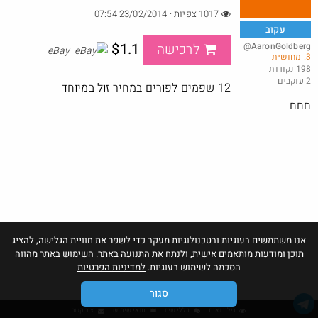
1017 צפיות · 23/02/2014 07:54
עקוב
$1.1
@AaronGoldberg
לרכישה
eBay
3. מחושית
באושר עד , מסך מחשב JVC (וזו כמובן מדבקה) 24 אינטש.
198 נקודות
2 עוקבים
@bobsacamano
₪149.0
12 שפמים לפורים במחיר זול במיוחד
·
·
20
16
548
חחח
אנו משתמשים בעוגיות ובטכנולוגיות מעקב כדי לשפר את חוויית הגלישה, להציג
תוכן ומודעות מותאמים אישית, ולנתח את התנועה באתר. השימוש באתר מהווה
הסכמה לשימוש בעוגיות.
למדיניות הפרטיות
סגור
גילוי נאות
כללי שיח
תנאי שימוש
צור קשר