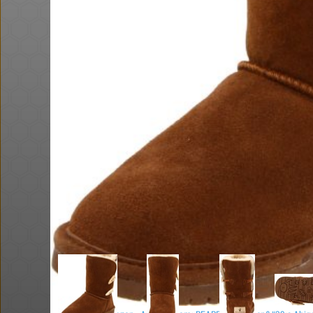
@Eliranl
@bobsacaman
₪315.0
·
·
·
·
0
1
91
7
5
18
חם בכוורת
Amazon
באושר עד , מסך מחשב JVC (וזו
ביחד בשבילך: מילון בבילון AI +
מחשבון Casio