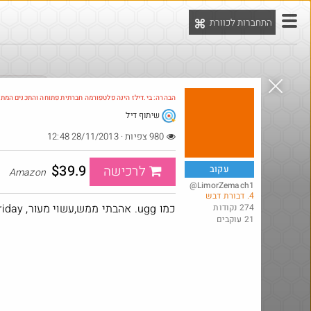
התחברות לכוורת
יט
הדילים המ
הבהרה: בי.דילז הינה פלטפורמה חברתית פתוחה והתכנים המת
שיתוף דיל
Amazon
980 צפיות · 28/11/2013 12:48
$39.9
לרכישה
עקוב
Amazon
@LimorZemach1
4. דבורת דבש
כמו ugg. אהבתי ממש,עשוי מעור, Black Friday.
274 נקודות
21 עוקבים