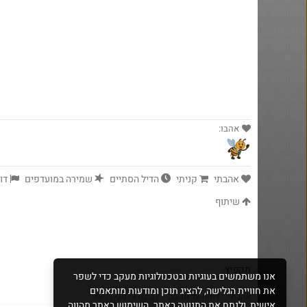
אהבו:
אהבתי
קניתי
הדיל הסתיים
שמירה במועדפים
yeah_but_no_
דוו
·
83
2095
שיתוף
Amazon
מקפיץ.
אנו משתמשים בעוגיות ובטכנולוגיות מעקב כדי לשפר
את חוויית הגלישה, להציג תוכן ומודעות מותאמים
אהבתי
·
דיווח על תגובה
·
30/11/2013 02:27
אישית, ולנתח את התנועה באתר. השימוש באתר מהווה