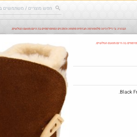
הבהרה: בי.דילז הינה פלטפורמה חברתית פתוחה והתכנים המתפרסמים בה הינם מטעם הגולשים.
עודכנים
הדילים החמים
מוח כוורת
עדכונים מהרשת
חד
פרסמים בה הינם מטעם הגולשים.
חם בכוורת
Amazon
@LanVb70
$6.8
·
·
7
2
223