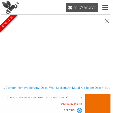
התחברות לכוורת
יט
הדיל הסתיים
הבהרה: בי.דילז הינה פלטפורמה חברתית פתוחה והתכנים המתפרסמים בה הינם מטעם הגולשים.
הדילים המעודכנים
הדילים החמים
מוח כוורת
עדכונים מהרשת
חדש בכוורת
מקור:
- Colorful Cartoon Removable Vinyl Decal Wall Stickers Art Mural Kid Room Decor
הבהרה: בי.דילז הינה פלטפורמה חברתית פתוחה והתכנים המתפרסמים בה
הינם מטעם הגולשים.
שיתוף דיל