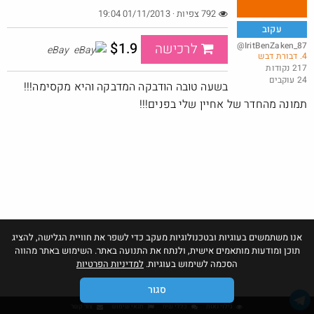
792 צפיות · 01/11/2013 19:04
עקוב
$1.9
@IritBenZaken_87_
לרכישה
eBay
4. דבורת דבש
ביחד בשבילך: מילון בבילון AI + מחשבון Casio
217 נקודות
24 עוקבים
@Eliranl
₪315.0
בשעה טובה הודבקה המדבקה והיא מקסימה!!!
·
·
3
6
308
תמונה מהחדר של אחיין שלי בפנים!!!
אנו משתמשים בעוגיות ובטכנולוגיות מעקב כדי לשפר את חוויית הגלישה, להציג
תוכן ומודעות מותאמים אישית, ולנתח את התנועה באתר. השימוש באתר מהווה
הסכמה לשימוש בעוגיות.
למדיניות הפרטיות
סגור
גילוי נאות
כללי שיח
תנאי שימוש
צור קשר