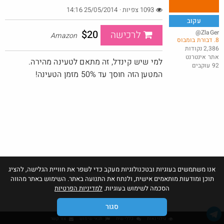
1093 צפיות · 25/05/2014 14:16
עקוב
$20
@ZlaGer
לרכישה
Amazon
8. דבורת בומבוס
אמבטיית קרח XL בשילוח עד הבית
2,386 נקודות
אתר אינטרנט
@כרמלהגלבוע
$47.5
למי שיש קינדל, זה מתאם לטעינה מהירה.
92 עוקבים
·
·
5
5
288
המטען הזה חוסך עד 50% מזמן הטעינה!
חם בכוורת
Amazon
אנו משתמשים בעוגיות ובטכנולוגיות מעקב כדי לשפר את חוויית הגלישה, להציג
תוכן ומודעות מותאמים אישית, ולנתח את התנועה באתר. השימוש באתר מהווה
הסכמה לשימוש בעוגיות.
למדיניות הפרטיות
סגור
גילוי נאות
כללי שיח
תנאי שימוש
צור קשר