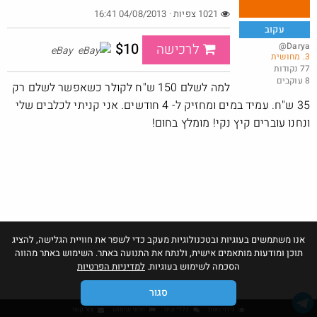
1021 צפיות · 04/08/2013 16:41
עקוב
$10
@Darya
לרכישה
eBay
3. מחושית
קש קש- 20 ש״ח מתנה רשת מקס סטוק
77 נקודות
8 עוקבים
@MatanRu
למה לשלם 150 ש"ח לקולר כשאפשר לשלם רק
·
·
18
12
788
35 ש"ח. עמיד במים ומחזיק ל- 4 חודשים. אני קניתי לכלבים שלי
ונחנו עוברים קיץ נקי! מומלץ בחום!
אנו משתמשים בעוגיות ובטכנולוגיות מעקב כדי לשפר את חוויית הגלישה, להציג
תוכן ומודעות מותאמים אישית, ולנתח את התנועה באתר. השימוש באתר מהווה
הסכמה לשימוש בעוגיות.
למדיניות הפרטיות
סגור
גילוי נאות
כללי שיח
תנאי שימוש
צור קשר