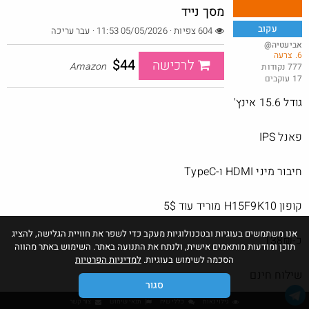
מסך נייד
עקוב
604 צפיות · 05/05/2026 11:53
· עבר עריכה
@אביעטיה
6. צרעה
שוב דקו נותנים בראש
$44
לרכישה
Amazon
777 נקודות
17 עוקבים
@אבי_בי
$21.7
·
·
20
35
1211
גודל 15.6 אינץ'
פאנל IPS
חיבור מיני HDMI ו-TypeC
קופון H15F9K10 מוריד עוד 5$
אנו משתמשים בעוגיות ובטכנולוגיות מעקב כדי לשפר את חוויית הגלישה, להציג
כ-138₪
תוכן ומודעות מותאמים אישית, ולנתח את התנועה באתר. השימוש באתר מהווה
הסכמה לשימוש בעוגיות.
למדיניות הפרטיות
שילוח חינם
סגור
גילוי נאות
כללי שיח
תנאי שימוש
צור קשר