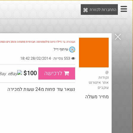
התחברות לכוורת
יט
הדילים המ
הבהרה: בי.דילז הינה פלטפורמה חברתית פתוחה והתכנים המת
שיתוף דיל
553 צפיות · 28/02/2014 18:42
$100
לרכישה
@
eBay
נקודות
אתר אינטרנט
עוקבים
נשאר עוד פחות מ24 שעות למכירה
מחיר מעולה
@YuvalS04
$15.0
₪5.0
·
·
312
4
3
276