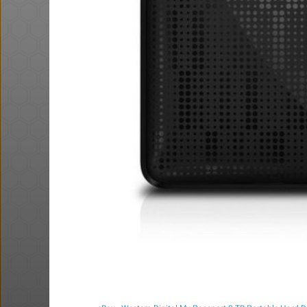
מגפי timberland, במחיר של נעל
סינית.
@BarakElisha0
·
·
4
3
32
הדיל הסתיים
ב טעם - 50% הנחה על מגוון
עדון