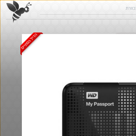
הדיל הסתיים
ש בכוורת
@AssafAssis83
₪240.0
·
·
6
4
557