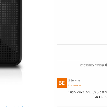
חם בכוורת
על מגוון ענק של
0
שמירה במועדפים
0
Amazon
@Berlyne
4. דבורת דבש
אחרי תוספת משלוח ומיסים (לפי eBay) המחיר הוא כ-150$, שהם כ-525 ש"ח. בארץ הכונן
טי
מוצרים לחברי מו