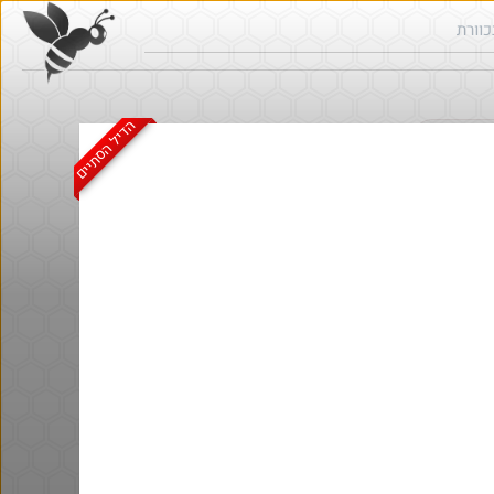
הדיל הסתיים
ש בכוורת
חם בכוורת
@MatanRu
·
·
13
4
469