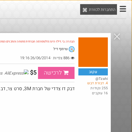
התחברות לכוורת
יט
הדילים המ
הבהרה: בי.דילז הינה פלטפורמה חברתית פתוחה והתכנים המת
שיתוף דיל
886 צפיות · 26/06/2014 19:16
$5
לרכישה
עקוב
AliExpress
@Tzahi
4. דבורת דבש
דבק דו צדדי של חברת 3M, סרט צר, דבק חזק.
255 נקודות
16 עוקבים
@כרמלהגלבוע
9
₪20.0
·
·
369
5
5
217