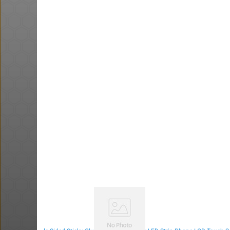
קש קש- 20 ש״ח מתנה רשת מקס
סטוק
@אבי_בי
@אבי_בי
·
·
·
·
21
35
8
10
425
50 שקל תווי קניה לקרביץ בקניה
באתר קפה עלית מעל 79