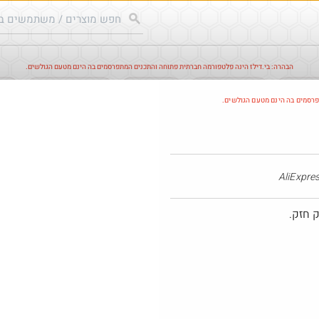
הבהרה: בי.דילז הינה פלטפורמה חברתית פתוחה והתכנים המתפרסמים בה הינם מטעם הגולשים.
עודכנים
הדילים החמים
מוח כוורת
עדכונים מהרשת
חד
פרסמים בה הינם מטעם הגולשים.
@Shlomo5
·
·
4
2