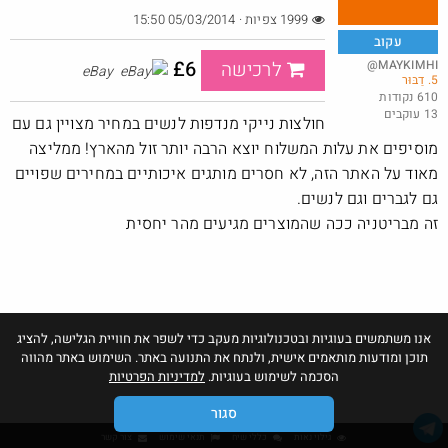
1999 צפיות · 05/03/2014 15:50
עקוב
£6
@MAYKIMHI
לרכישה
eBay
5. דַבּוּר
באג? רק לפריים - משלוח חינם ללא הגבלת 49$
610 נקודות
13 עוקבים
@No_but_yeah_but_no_
חולצות נייקי מנדפות לנשים במחיר מצויין גם עם
·
·
30
85
2149
מוסיפים את עלות המשלוח יוצא הרבה יותר זול מהארץ! ממליצה
מאוד על האתר הזה, לא חסרים מותגים איכותיים במחירים שפויים
גם לגברים וגם לנשים.
זה מבריטניה ככה שהמוצרים מגיעים מהר יחסית
אנו משתמשים בעוגיות ובטכנולוגיות מעקב כדי לשפר את חוויית הגלישה, להציג
תוכן ומודעות מותאמים אישית, ולנתח את התנועה באתר. השימוש באתר מהווה
הסכמה לשימוש בעוגיות.
למדיניות הפרטיות
סגור
גילוי נאות
כללי שיח
תנאי שימוש
צור קשר