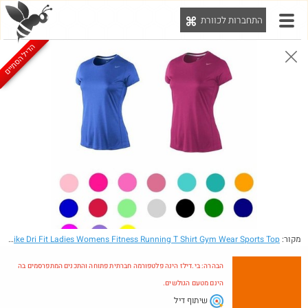
התחברות לכוורת
יט
הדיל הסתיים
הבהרה: בי.דילז הינה פלטפורמה חברתית פתוחה והתכנים המתפרסמים בה הינם מטעם הגולשים.
הדילים המעודכנים
הדילים החמים
מוח כוורת
עדכונים מהרשת
חדש בכוורת
חם בכוורת
Amazon
מקור:
- Nike Dri Fit Ladies Womens Fitness Running T Shirt Gym Wear Sports Top
y
הבהרה: בי.דילז הינה פלטפורמה חברתית פתוחה והתכנים המתפרסמים בה
הינם מטעם הגולשים.
שיתוף דיל