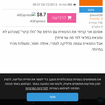
986 צפיות · 23/12/2013 09:57
עקוב
$8.7
@AceDZN
לרכישה
3. מחושית
משלוח ב $6.99
AliExpress
136 נקודות
3 עוקבים
@ArieM
$7.0
·
·
אומנם אני קניתי את החצאית עם הדפס של "הלו קיטי" (שכרגע לא
9
10
481
נמצאת במלאי לפי מה שראיתי)
חם בכוורת
Amazon
אבל החצאית עצמה מדליקה לגמרי, אחלה חומר, ומשלוח מהיר
במיוחד.
אנו משתמשים בעוגיות ובטכנולוגיות מעקב כדי לשפר את חוויית הגלישה, להציג
תוכן ומודעות מותאמים אישית, ולנתח את התנועה באתר. השימוש באתר מהווה
הסכמה לשימוש בעוגיות.
למדיניות הפרטיות
סגור
גילוי נאות
כללי שיח
תנאי שימוש
צור קשר