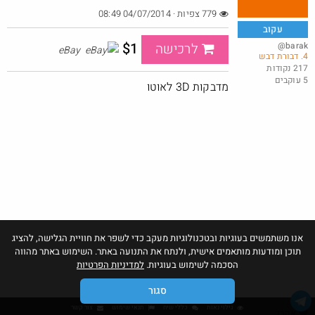
779 צפיות · 04/07/2014 08:49
עקוב
עוד נעלי תחת שריון, הפעם דגם Surge 5 ב-65 דולר, פלוס משלוח
$1
@barak
לרכישה
eBay
4. דבורת דבש
חינם
217 נקודות
5 עוקבים
@כרמלהגלבוע
מדבקות 3D לאוטו
·
·
0
0
2
אנו משתמשים בעוגיות ובטכנולוגיות מעקב כדי לשפר את חוויית הגלישה, להציג
תוכן ומודעות מותאמים אישית, ולנתח את התנועה באתר. השימוש באתר מהווה
הסכמה לשימוש בעוגיות.
למדיניות הפרטיות
סגור
גילוי נאות
כללי שיח
תנאי שימוש
צור קשר
אהבו: