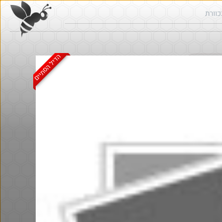
הדיל הסתיים
ש בכוורת
Amazon
@LanVb70
@bobsacaman
$6.8
·
·
·
·
7
2
243
11
6
2