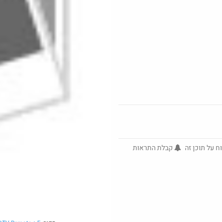
ושוב, דקו. פטישון עוצמתי. אני
הגעתי ל 58$
כמובן מדבקה) 24 אינטש.
@No_but_
@אני2
₪100.0
·
·
·
30
2
14
249
ח על תוכן זה
קבלת התראות
Amazon
חדש בסופר פארם במחיר פיתה
פלאפל: 10 קפסולות "פאנקי
מאצ'ה" ב- 1...