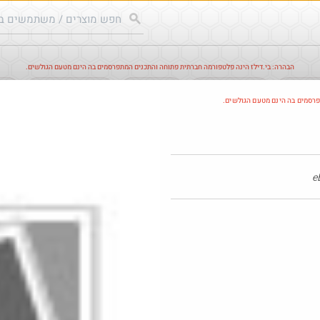
הבהרה: בי.דילז הינה פלטפורמה חברתית פתוחה והתכנים המתפרסמים בה הינם מטעם הגולשים.
עודכנים
הדילים החמים
מוח כוורת
עדכונים מהרשת
חד
פרסמים בה הינם מטעם הגולשים.
חם בכוורת
@אבי_בי
o
₪149.0
$58.0
·
·
37
3
6
217