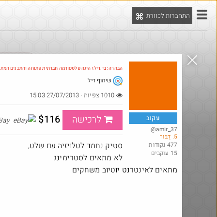
התחברות לכוורת
יט
הדילים המ
הבהרה: בי.דילז הינה פלטפורמה חברתית פתוחה והתכנים המת
שיתוף דיל
Amazon
1010 צפיות · 27/07/2013 15:03
$116
לרכישה
עקוב
eBay
@amir_37
5. דַבּוּר
סטיק נחמד לטלויזיה עם שלט,
477 נקודות
15 עוקבים
לא מתאים לסטרימינג
מתאים לאינטרנט יוטיוב משחקים