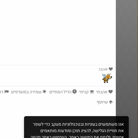
אהבו:
yeah_but_no_
·
86
2211
אהבתי
קניתי
הדיל הסתיים
שמירה במועדפים
דוו
Amazon
שיתוף
אנו משתמשים בעוגיות ובטכנולוגיות מעקב כדי לשפר
את חוויית הגלישה, להציג תוכן ומודעות מותאמים
אישית, ולנתח את התנועה באתר. השימוש באתר מהווה