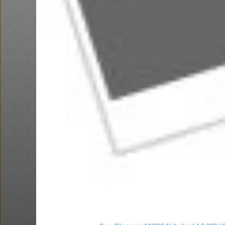
באושר עד , מסך מחשב JVC (וזו
פנס לבעלי סוללות 18V מקיטה
חם בכוורת
Amazon