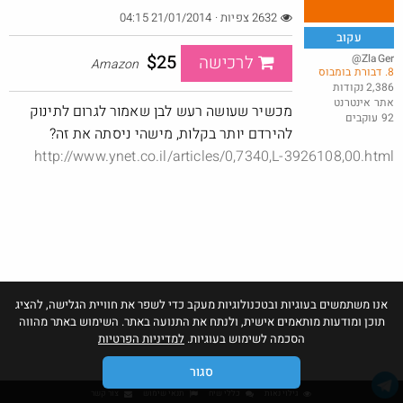
2632 צפיות · 21/01/2014 04:15
עקוב
$25
@ZlaGer
לרכישה
Amazon
8. דבורת בומבוס
משקל אדם משוכלל בפחות ממחיר מנת פלאפל
2,386 נקודות
אתר אינטרנט
@MeirCohen40
$6.1
מכשיר שעושה רעש לבן שאמור לגרום לתינוק
92 עוקבים
·
·
7
4
208
להירדם יותר בקלות, מישהי ניסתה את זה?
http://www.ynet.co.il/articles/0,7340,L-3926108,00.html
אנו משתמשים בעוגיות ובטכנולוגיות מעקב כדי לשפר את חוויית הגלישה, להציג
תוכן ומודעות מותאמים אישית, ולנתח את התנועה באתר. השימוש באתר מהווה
הסכמה לשימוש בעוגיות.
למדיניות הפרטיות
סגור
גילוי נאות
כללי שיח
תנאי שימוש
צור קשר