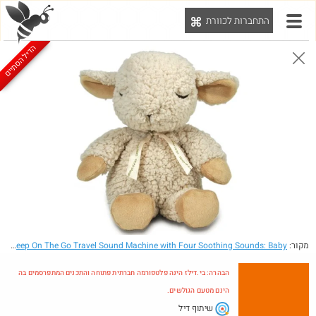
התחברות לכוורת
יט
הדיל הסתיים
הבהרה: בי.דילז הינה פלטפורמה חברתית פתוחה והתכנים המתפרסמים בה הינם מטעם הגולשים.
הדילים המעודכנים
הדילים החמים
מוח כוורת
עדכונים מהרשת
חדש בכוורת
מקור:
- Amazon.com: Cloud b Sleep Sheep On The Go Travel Sound Machine with Four Soothing Sounds: Baby
הבהרה: בי.דילז הינה פלטפורמה חברתית פתוחה והתכנים המתפרסמים בה
הינם מטעם הגולשים.
שיתוף דיל