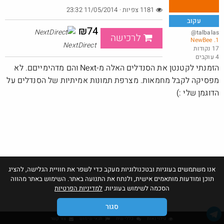
1181 צפיות · 11/05/2014 23:32
עקוב
₪74
@talbalas
לרכישה
1. NewBee
באושר עד , מסך מחשב JVC (וזו כמובן מדבקה) 24 אינטש.
NextDirect
17 נקודות
4 עוקבים
@bobsacamano
₪149.0
·
·
הזמנתי לקטנטן את הסנדלים האלה מ-Next והם מדהימייםם. לא
20
15
514
מפסיקה לקבל מחמאות. מצרפת תמונות אמיתיות של הסנדלים על
הדוגמן שלי :)
אנו משתמשים בעוגיות ובטכנולוגיות מעקב כדי לשפר את חוויית הגלישה, להציג
תוכן ומודעות מותאמים אישית, ולנתח את התנועה באתר. השימוש באתר מהווה
הסכמה לשימוש בעוגיות.
למדיניות הפרטיות
סגור
גילוי נאות
כללי שיח
תנאי שימוש
צור קשר