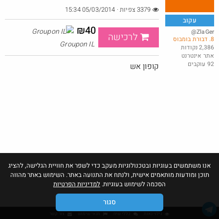
3379 צפיות · 05/03/2014 15:34
עקוב
₪40
@ZlaGer
לרכישה
8. דבורת בומבוס
טיב טעם - 50% הנחה על מגוון מוצרים לחברי מועדון
Groupon IL
2,386 נקודות
אתר אינטרנט
@BarakElisha00
92 עוקבים
·
·
קופון אש
4
3
192
אנו משתמשים בעוגיות ובטכנולוגיות מעקב כדי לשפר את חוויית הגלישה, להציג
תוכן ומודעות מותאמים אישית, ולנתח את התנועה באתר. השימוש באתר מהווה
הסכמה לשימוש בעוגיות.
למדיניות הפרטיות
סגור
גילוי נאות
כללי שיח
תנאי שימוש
צור קשר