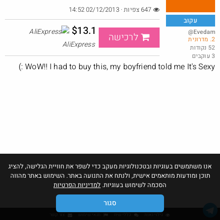
647 צפיות · 02/12/2013 14:52
עקוב
$13.1
@Evedam
לרכישה
2. מדרונית
בלנדר נייר Ninja Blast Max
AliExpress
52 נקודות
3 עוקבים
@Amikam
$63.0
·
·
WoW!! I had to buy this, my boyfriend told me It's Sexy :)
4
2
41
אנו משתמשים בעוגיות ובטכנולוגיות מעקב כדי לשפר את חוויית הגלישה, להציג
תוכן ומודעות מותאמים אישית, ולנתח את התנועה באתר. השימוש באתר מהווה
הסכמה לשימוש בעוגיות.
למדיניות הפרטיות
סגור
גילוי נאות
כללי שיח
תנאי שימוש
צור קשר