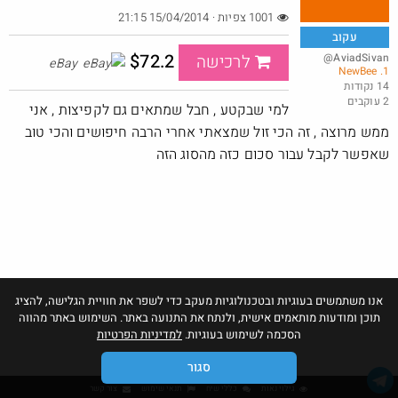
1001 צפיות · 15/04/2014 21:15
עקוב
$72.2
@AviadSivan
לרכישה
eBay
1. NewBee
באג? רק לפריים - משלוח חינם ללא הגבלת 49$
14 נקודות
2 עוקבים
@No_but_yeah_but_no_
למי שבקטע , חבל שמתאים גם לקפיצות , אני
·
·
34
106
3121
ממש מרוצה , זה הכי זול שמצאתי אחרי הרבה חיפושים והכי טוב
שאפשר לקבל עבור סכום כזה מהסוג הזה
אנו משתמשים בעוגיות ובטכנולוגיות מעקב כדי לשפר את חוויית הגלישה, להציג
תוכן ומודעות מותאמים אישית, ולנתח את התנועה באתר. השימוש באתר מהווה
הסכמה לשימוש בעוגיות.
למדיניות הפרטיות
סגור
גילוי נאות
כללי שיח
תנאי שימוש
צור קשר