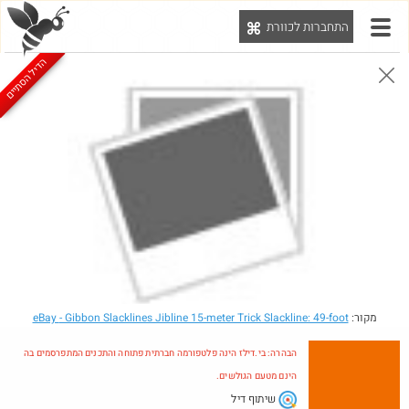
התחברות לכוורת
יט
הדיל הסתיים
הבהרה: בי.דילז הינה פלטפורמה חברתית פתוחה והתכנים המתפרסמים בה הינם מטעם הגולשים.
הדילים המעודכנים
הדילים החמים
מוח כוורת
עדכונים מהרשת
חדש בכוורת
חם בכוורת
Amazon
מקור:
- Gibbon Slacklines Jibline 15-meter Trick Slackline: 49-foot
eBay
הבהרה: בי.דילז הינה פלטפורמה חברתית פתוחה והתכנים המתפרסמים בה
הינם מטעם הגולשים.
שיתוף דיל