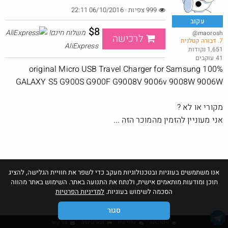
999 צפיות · 06/10/2016 22:11
עקוב
$8
משלוח חינם!
@maorosh
לרכישה
7. דבורה קטלנית
משקל אדם משוכלל בפחות ממחיר מנת פלאפל
AliExpress
1,651 נקודות
41 עוקבים
@MeirCohen40
$6.1
·
·
100% original Micro USB Travel Charger for Samsung
2
1
85
GALAXY S5 G900S G900F G9008V 9006v 9008W 9006W
מקורי או לא ?
אני מעוניין להזמין מהמוכר הזה ...
אנו משתמשים בעוגיות ובטכנולוגיות מעקב כדי לשפר את חוויית הגלישה, להציג
תוכן ומודעות מותאמים אישית, ולנתח את התנועה באתר. השימוש באתר מהווה
הסכמה לשימוש בעוגיות.
למדיניות הפרטיות
סגור
גילוי נאות
כללי שיח
תנאי שימוש
צור קשר