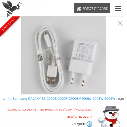
התחברות לכוורת
יט
הדיל הסתיים
הבהרה: בי.דילז הינה פלטפורמה חברתית פתוחה והתכנים המתפרסמים בה הינם מטעם הגולשים.
הדילים המעודכנים
הדילים החמים
מוח כוורת
עדכונים מהרשת
חדש בכוורת
מקור:
- 100% original Micro USB Travel Charger for Samsung GALAXY S5 G900S G900F G9008V 9006v 9008W 9006W
הבהרה: בי.דילז הינה פלטפורמה חברתית פתוחה והתכנים המתפרסמים בה
הינם מטעם הגולשים.
שיתוף דיל