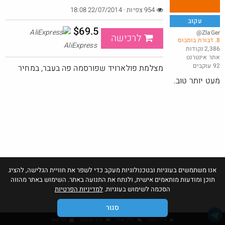
954 צפיות · 22/07/2014 18:08
עקוב
$69.5
@ZlaGer
לרכישה
8. דבורת בומבוס
קרוקס לייטרייד במחיר טוב
AliExpress
2,386 נקודות
אתר אינטרנט
@Gabriel
$47.0
92 עוקבים
·
·
מצלמת פולארויד שפורסמה פה בעבר, במחיר
15
5
520
מעט יותר טוב.
אנו משתמשים בעוגיות ובטכנולוגיות מעקב כדי לשפר את חוויית הגלישה, להציג
תוכן ומודעות מותאמים אישית, ולנתח את התנועה באתר. השימוש באתר מהווה
הסכמה לשימוש בעוגיות.
למדיניות הפרטיות
סגור
גילוי נאות
כללי שיח
תנאי שימוש
צור קשר