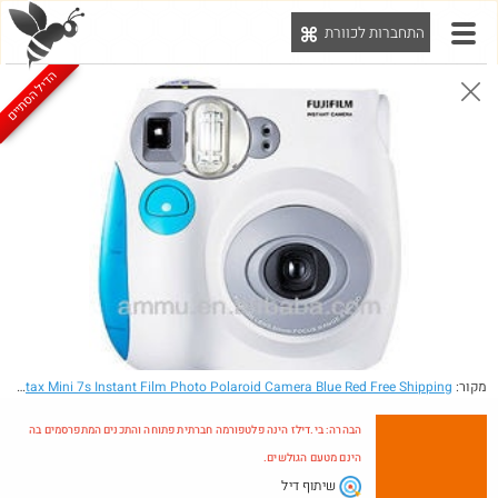
התחברות לכוורת
יט
הדיל הסתיים
הבהרה: בי.דילז הינה פלטפורמה חברתית פתוחה והתכנים המתפרסמים בה הינם מטעם הגולשים.
הדילים המעודכנים
הדילים החמים
מוח כוורת
עדכונים מהרשת
חדש בכוורת
Amazon
מקור:
- Fujifilm Instax Mini 7s Instant Film Photo Polaroid Camera Blue Red Free Shipping
הבהרה: בי.דילז הינה פלטפורמה חברתית פתוחה והתכנים המתפרסמים בה
הינם מטעם הגולשים.
שיתוף דיל