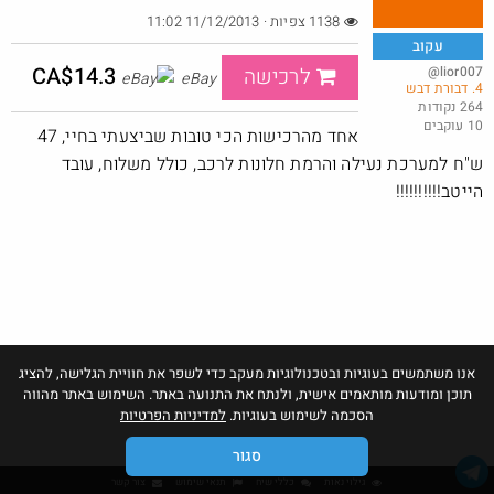
1138 צפיות · 11/12/2013 11:02
עקוב
CA$14.3
@lior007
לרכישה
eBay
4. דבורת דבש
פנס לבעלי סוללות 18V מקיטה
264 נקודות
10 עוקבים
@LanVb70
$6.8
אחד מהרכישות הכי טובות שביצעתי בחיי, 47
·
·
7
2
212
ש"ח למערכת נעילה והרמת חלונות לרכב, כולל משלוח, עובד
הייטב!!!!!!!!!!
אנו משתמשים בעוגיות ובטכנולוגיות מעקב כדי לשפר את חוויית הגלישה, להציג
תוכן ומודעות מותאמים אישית, ולנתח את התנועה באתר. השימוש באתר מהווה
הסכמה לשימוש בעוגיות.
למדיניות הפרטיות
סגור
גילוי נאות
כללי שיח
תנאי שימוש
צור קשר