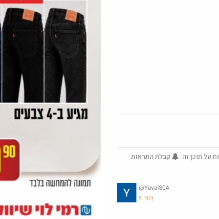
but_no_
@ArieM
·
3148
25
ח על תוכן זה
קבלת התראות
Amazon
@YuvalS04
5. דַבּוּר