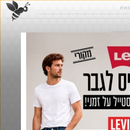
ש בכוורת
חם בכוורת
@אבי_בי
$58.0
·
·
8
11
489