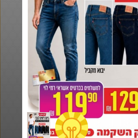
ושוב, דקו. פטישון עוצמתי. אני
הגעתי ל 58$
@No_but_yeah_
@BEeOR
$0.4
·
·
·
·
34
106
4
9
951
דיל מטבעות - סוללות נטענות (עם
כבל)