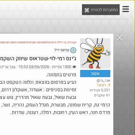
התחברות לכוורת
יט
הדילים המ
הבהרה: בי.דילז הינה פלטפורמה חברתית פתוחה והתכנים המת
שיתוף דיל
Amazon
ג'ינס רמי-לוי-שטראוס שיווק השקמ
1300 צפיות · 03/06/2026 10:52
· עבר עריכה
עקוב
פרטים בתמונה.
@אבי_בי
הגיע בפרסום בווצאפ, ונלווה הטקסט הב
9. רוֹבּוֹבִּי
זמינות בסניפים : אשדוד, אשקלון דרום, 
5,221 נקודות
61 עוקבים
גבעת שאול, גבעת שאול מהדרין, גוש עצי
כרמי גת, קרית שמונה, מבשרת, מגדל העמק, נהריה, נשר, נת
פרדס חנה, ראש העין, רחובות, רמלה, רעננה, שדרות.