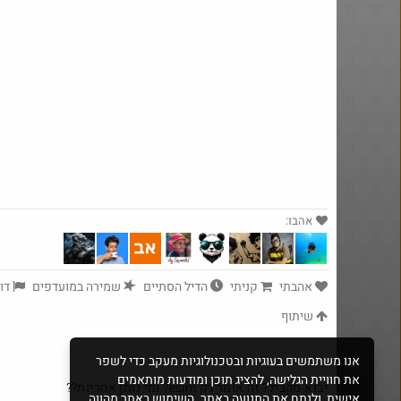
אהבו:
$7.0
·
18
1243
אהבתי
קניתי
הדיל הסתיים
שמירה במועדפים
דוו
שיתוף
אנו משתמשים בעוגיות ובטכנולוגיות מעקב כדי לשפר
את חוויית הגלישה, להציג תוכן ומודעות מותאמים
יבוא מקביל? זה אומר רק esim? ומי נותן אחריות??
אישית, ולנתח את התנועה באתר. השימוש באתר מהווה