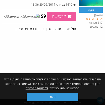
1410 צפיות · 20/05/2014 13:36
עקוב
$9
@meiri
לרכישה
AliExpress
4. דבורת דבש
באושר עד , מסך מחשב JVC (וזו כמובן מדבקה) 24 אינטש.
317 נקודות
12 עוקבים
@bobsacamano
₪149.0
חולצות כותנה במגוון צבעים במחיר מצוין
·
·
8
6
214
חם בכוורת
Amazon
אנו משתמשים בעוגיות ובטכנולוגיות מעקב כדי לשפר את חוויית הגלישה, להציג
תוכן ומודעות מותאמים אישית, ולנתח את התנועה באתר. השימוש באתר מהווה
הסכמה לשימוש בעוגיות.
למדיניות הפרטיות
סגור
גילוי נאות
כללי שיח
תנאי שימוש
צור קשר
אהבו: