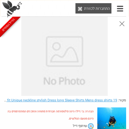
התחברות לכוורת
יט
הדיל הסתיים
הבהרה: בי.דילז הינה פלטפורמה חברתית פתוחה והתכנים המתפרסמים בה הינם מטעם הגולשים.
הדילים המעודכנים
הדילים החמים
מוח כוורת
עדכונים מהרשת
חדש בכוורת
מקור:
- free Shipping Mens Slim fit Unique neckline stylish Dress long Sleeve Shirts Mens dress shirts 19
הבהרה: בי.דילז הינה פלטפורמה חברתית פתוחה והתכנים המתפרסמים בה
הינם מטעם הגולשים.
שיתוף דיל