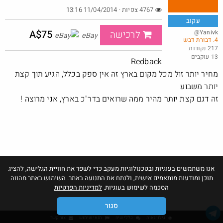
4767 צפיות · 11/04/2014 13:16
עקוב
A$75
@Yanivk
לרכישה
eBay
4. דבורת דבש
מנוי קפה לחודש בילוו ב 5 ש"ח (!) - לאומי בונוס
217 נקודות
13 עוקבים
@YuvalS04
₪5.0
Redback
·
·
4
3
288
מחיר יותר זול מכל מקום בארץ זה אין ספק בכלל, הגיע תוך קצת
יותר משבוע
זה דגם קצת יותר מהיר ממה שרואים בדר"כ בארץ, אני מרוצה !
אנו משתמשים בעוגיות ובטכנולוגיות מעקב כדי לשפר את חוויית הגלישה, להציג
תוכן ומודעות מותאמים אישית, ולנתח את התנועה באתר. השימוש באתר מהווה
הסכמה לשימוש בעוגיות.
למדיניות הפרטיות
סגור
גילוי נאות
כללי שיח
תנאי שימוש
צור קשר