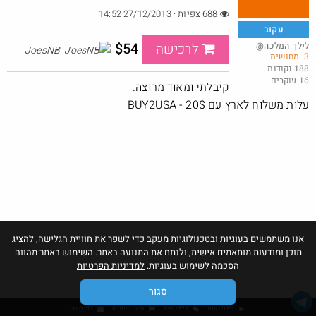
688 צפיות · 27/12/2013 14:52
עקוב
$54
@לילך_המלכה
לרכישה
JoesNB
3. מחושית
נאוטיקה: מכנסי דז'ינס (מידות 38 ו-42 בלבד כרגע במלאי) ב-20 ש'
188 נקודות
16 עוקבים
@כרמלהגלבוע
₪20.0
קיבלתי ומאוד מרוצה.
·
·
0
0
22
עלות משלוח לארץ עם BUY2USA - 20$
אנו משתמשים בעוגיות ובטכנולוגיות מעקב כדי לשפר את חוויית הגלישה, להציג
תוכן ומודעות מותאמים אישית, ולנתח את התנועה באתר. השימוש באתר מהווה
הסכמה לשימוש בעוגיות.
למדיניות הפרטיות
סגור
גילוי נאות
כללי שיח
תנאי שימוש
צור קשר