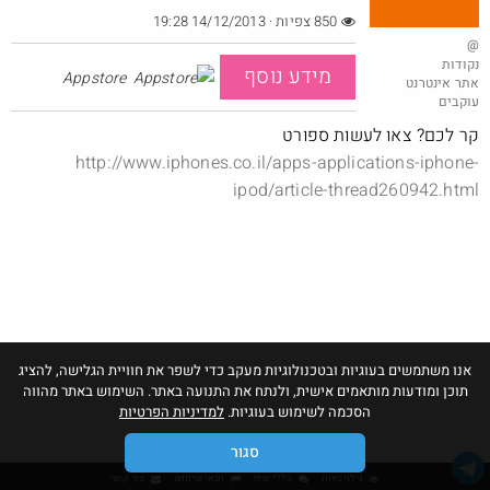
850 צפיות · 14/12/2013 19:28
@
נקודות
מידע נוסף
Appstore
אתר אינטרנט
באג? רק לפריים - משלוח חינם ללא הגבלת 49$
עוקבים
@No_but_yeah_but_no_
קר לכם? צאו לעשות ספורט
·
·
30
82
2055
http://www.iphones.co.il/apps-applications-iphone-
Amazon
ipod/article-thread260942.html
אנו משתמשים בעוגיות ובטכנולוגיות מעקב כדי לשפר את חוויית הגלישה, להציג
תוכן ומודעות מותאמים אישית, ולנתח את התנועה באתר. השימוש באתר מהווה
הסכמה לשימוש בעוגיות.
למדיניות הפרטיות
סגור
גילוי נאות
כללי שיח
תנאי שימוש
צור קשר