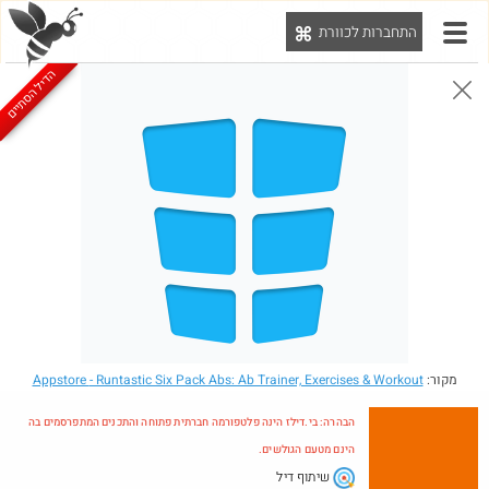
התחברות לכוורת
יט
הדיל הסתיים
הבהרה: בי.דילז הינה פלטפורמה חברתית פתוחה והתכנים המתפרסמים בה הינם מטעם הגולשים.
הדילים המעודכנים
הדילים החמים
מוח כוורת
עדכונים מהרשת
חדש בכוורת
חם בכוורת
Amazon
מקור:
- Runtastic Six Pack Abs: Ab Trainer, Exercises & Workout
Appstore
הבהרה: בי.דילז הינה פלטפורמה חברתית פתוחה והתכנים המתפרסמים בה
הינם מטעם הגולשים.
שיתוף דיל