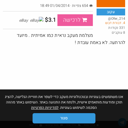
654 צפיות · 01/04/2014 18:49
עקוב
Baseus Security S2 — מצלמת אבטחה חיצונית 4K סולארית, זיהוי
$3.1
@Ofer_214
לרכישה
eBay
4. דבורת דבש
פני...
331 נקודות
8 עוקבים
@סוכר
$57.6
מצלמת מעקב נראית כמו אמיתית . מיועד
·
·
3
4
282
להרתעה. לא באמת עובדת !
אנו משתמשים בעוגיות ובטכנולוגיות מעקב כדי לשפר את חוויית הגלישה, להציג
תוכן ומודעות מותאמים אישית, ולנתח את התנועה באתר. השימוש באתר מהווה
הסכמה לשימוש בעוגיות.
למדיניות הפרטיות
סגור
גילוי נאות
כללי שיח
תנאי שימוש
צור קשר