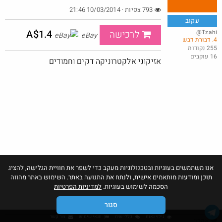
793 צפיות · 10/03/2014 21:46
עקוב
A$1.4
@Tzahi
לרכישה
eBay
4. דבורת דבש
FOX HOME FINAL SALE – 70% הנחה על מאות פריטים
255 נקודות
16 עוקבים
@סוכר
אזיקוני אלקטרוניקה דקים וחמודים
·
·
0
1
92
אנו משתמשים בעוגיות ובטכנולוגיות מעקב כדי לשפר את חוויית הגלישה, להציג
תוכן ומודעות מותאמים אישית, ולנתח את התנועה באתר. השימוש באתר מהווה
הסכמה לשימוש בעוגיות.
למדיניות הפרטיות
סגור
גילוי נאות
כללי שיח
תנאי שימוש
צור קשר
אהבו: