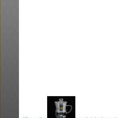
@No_but_yeah_but_no_
·
·
33
102
2972
חם בכוורת