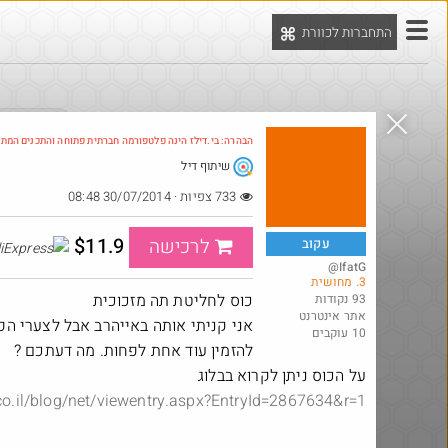
התחברות לכוורת
יט
הדילים המ
הבהרה: בי.דילז הינה פלטפורמה חברתית פתוחה והתכנים המת
שיתוף דיל
733 צפיות · 30/07/2014 08:48
$11.9
לרכישה
עקוב
@IfatG
3. מחושית
כוס לחליטת תה מזכוכית
93 נקודות
אתר אינטרנט
אני קניתי אותה באייהרב אבל לצערי ה
10 עוקבים
להזמין עוד אחת לפחות. מה דעתכם ?
על הכוס ניתן לקרוא בבלוג
co.il/blog/net/viewentry.aspx?EntryId=2867634&r=1
@GuyJk
·
·
0
0
4