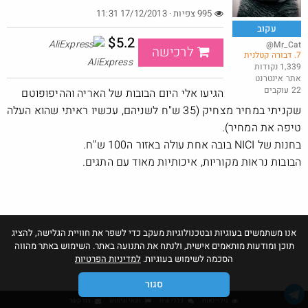
995 צפיות · 17/12/2013 11:31
עקוב
$5.2
@Mr_Cat
לרכישה
7. דבורה קטלנית
בהצדעה - מתנפחים במחירים טובים+
AliExpress
1,339 נקודות
אתר אינטרנט
@dpblog
₪819.0
22 עוקבים
·
·
הגיעו אלי היום הבובות של האריה וההיפופוטם
3
4
357
שקניתי במחיר מצחיק (35 ש"ח לשניהם, עכשיו ראיתי שהוא העלה
טיפה את המחיר).
בחנות של NICI בובה אחת עולה באזור ה100 ש"ח.
הבובות נראות מקוריות, איכותיות מאוד עם התגים.
אנו משתמשים בעוגיות ובטכנולוגיות מעקב כדי לשפר את חוויית הגלישה, להציג
תוכן ומודעות מותאמים אישית, ולנתח את התנועה באתר. השימוש באתר מהווה
הסכמה לשימוש בעוגיות.
למדיניות הפרטיות
סגור
גילוי נאות
כללי שיח
תנאי שימוש
צור קשר