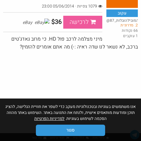
1079 צפיות · 05/06/2014 23:00
עקוב
$36
@המובילהובלות_87
לרכישה
eBay
2. מדרונית
רביעיית תחתוני בוקסר אד הארדי ב-25 דולר, ונכללים במשלוח חינם
66 נקודות
1 עוקבים
@כרמלהגלבוע
מיני מצלמה לרכב פול HD. כי מרוב גאדג'טים
·
·
1
3
98
ברכב, לא נשאר לנו שדה ראיה :-) מה אתם אומרים להזמין?
אנו משתמשים בעוגיות ובטכנולוגיות מעקב כדי לשפר את חוויית הגלישה, להציג
תוכן ומודעות מותאמים אישית, ולנתח את התנועה באתר. השימוש באתר מהווה
הסכמה לשימוש בעוגיות.
למדיניות הפרטיות
סגור
גילוי נאות
כללי שיח
תנאי שימוש
צור קשר