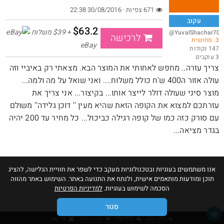
671 צפיות · 30/08/2016 22:38
עקוב
$63.2
+ $39 משלוח
@YuvalShachar70
לרכישה
3. מחושית
באג? רק לפריים - משלוח חינם ללא הגבלת 49$
eBay
147 נקודות
3 עוקבים
@No_but_yeah_but_no_
·
·
צריך עזרה.. מחפש לאחותי את המוצר הבא. מצאתי רק באיביי וזה
23
68
1263
עולה אזור ה400 ש'ח כולל משלוח.... ואני שואל על מה ולמה...
מוצר סיני שעולה דולר לייצר אותו... בקיצור... אני צריך את
עזרתכם למצוא את הקופה הזאת שהיא מעין '' דוכן גלידה'' משולם
עם סורק כזה כמו של קופה רגילה כביכול... כל מחיר עד 200 יהיה
בגדר מציאה...
אנו משתמשים בעוגיות ובטכנולוגיות מעקב כדי לשפר את חוויית הגלישה, להציג
תוכן ומודעות מותאמים אישית, ולנתח את התנועה באתר. השימוש באתר מהווה
הסכמה לשימוש בעוגיות.
למדיניות הפרטיות
סגור
גילוי נאות
כללי שיח
תנאי שימוש
צור קשר