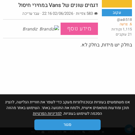
דגמים שונים של Vans במחירי חיסול
עקוב
583 צפיות · 02/06/2026 22:16
· עבר עריכה
@adi518
6. צרעה
קרוקס לייטרייד במחיר טוב
מידע נוסף
Brandiz
1,115 נקודות
21 עוקבים
@Gabriel
$47.0
·
·
14
3
366
בחלק יש מידות, בחלק לא.
אנו משתמשים בעוגיות ובטכנולוגיות מעקב כדי לשפר את חוויית הגלישה, להציג
תוכן ומודעות מותאמים אישית, ולנתח את התנועה באתר. השימוש באתר מהווה
הסכמה לשימוש בעוגיות.
למדיניות הפרטיות
סגור
גילוי נאות
כללי שיח
תנאי שימוש
צור קשר