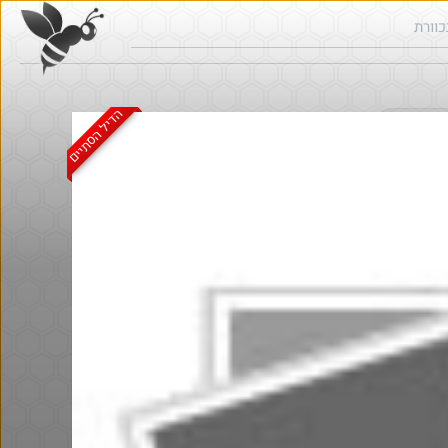
הדיל הסתיים
ש בכוורת
חם בכוורת
@אבי_בי
$58.0
·
·
8
11
490