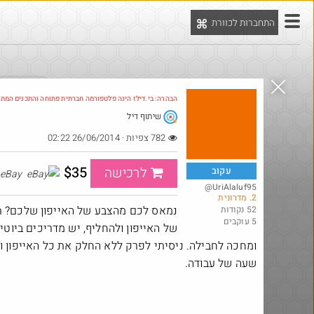
התחברות לכוורת
יט
הדילים המ
הבהרה: בי.דילז הינה פלטפורמה חברתית פתוחה והתכנים המת
שיתוף דיל
Amazon
782 צפיות · 26/06/2014 02:22
$35
לרכישה
עקוב
eBay
@UriAlaluf95
2. מדרונית
נמאס לכם מהצבע של האייפון שלכם? ת
52 נקודות
5 עוקבים
של האייפון ולהחליף, יש מדריכים ביוטי
ומחכה לחבילה. ניסיתי לפרק ללא החלק את כל האייפון ו
שעה של עבודה.