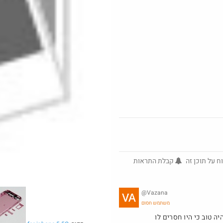
but_no_
@ArieM
·
3161
25
ח על תוכן זה
קבלת התראות
Amazon
@Vazana
משתמש חסום
ה טוב כי היו חסרים לו