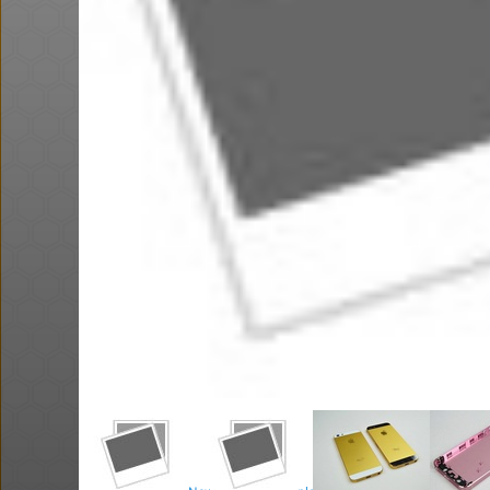
ושוב, דקו. פטישון עוצמתי. אני
הגעתי ל 58$
@No_but_yeah_
@BEeOR
$0.4
·
·
·
·
34
106
4
9
952
דיל מטבעות - סוללות נטענות (עם
כבל)