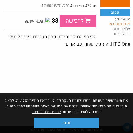
472 צפיות · 18/01/2014 17:50
עקוב
$8
@DrorDV
לרכישה
eBay
4. דבורת דבש
באג? רק לפריים - משלוח חינם ללא הגבלת 49$
439 נקודות
11 עוקבים
@No_but_yeah_but_no_
הכיסוי המוכר והידוע כבין הטובים ביותר לבעלי
·
·
30
83
2093
HTC One. הזמנתי שחור עם אדום
אנו משתמשים בעוגיות ובטכנולוגיות מעקב כדי לשפר את חוויית הגלישה, להציג
תוכן ומודעות מותאמים אישית, ולנתח את התנועה באתר. השימוש באתר מהווה
הסכמה לשימוש בעוגיות.
למדיניות הפרטיות
סגור
גילוי נאות
כללי שיח
תנאי שימוש
צור קשר