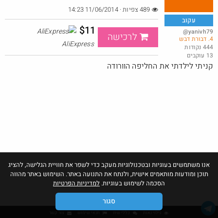
489 צפיות · 11/06/2014 14:23
עקוב
$11
@yanivh79
לרכישה
4. דבורת דבש
באג? רק לפריים - משלוח חינם ללא הגבלת 49$
AliExpress
444 נקודות
13 עוקבים
@No_but_yeah_but_no_
·
·
קניתי לילדתי את החליפה הוורודה
30
86
2182
אנו משתמשים בעוגיות ובטכנולוגיות מעקב כדי לשפר את חוויית הגלישה, להציג
תוכן ומודעות מותאמים אישית, ולנתח את התנועה באתר. השימוש באתר מהווה
הסכמה לשימוש בעוגיות.
למדיניות הפרטיות
סגור
גילוי נאות
כללי שיח
תנאי שימוש
צור קשר