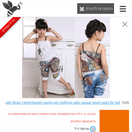
התחברות לכוורת
יט
הדיל הסתיים
הבהרה: בי.דילז הינה פלטפורמה חברתית פתוחה והתכנים המתפרסמים בה הינם מטעם הגולשים.
הדילים המעודכנים
הדילים החמים
מוח כוורת
עדכונים מהרשת
חדש בכוורת
חם בכוורת
Amazon
מקור:
- 2014 New Summer children clothing set Spaghetti Strap t-shirt+harem pants girl clothing sets casual sport suits for kid
הבהרה: בי.דילז הינה פלטפורמה חברתית פתוחה והתכנים המתפרסמים בה
הינם מטעם הגולשים.
שיתוף דיל