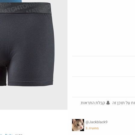
פנס לבעלי סוללות 18V מקיטה
@No_but_
@אני2
o
₪149.0
₪100.0
·
·
·
30
6
2
14
236
Amazon
ח על תוכן זה
קבלת התראות
חדש בסופר פארם במחיר פיתה
פלאפל: 10 קפסולות "פאנקי
@Jackblack9
מאצ'ה" ב- 1...
כמובן מדבקה) 24 אינטש.
3. מחושית