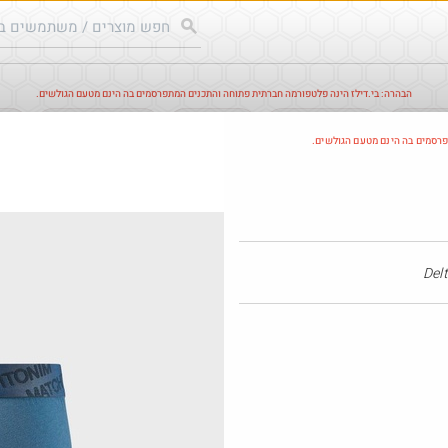
הבהרה: בי.דילז הינה פלטפורמה חברתית פתוחה והתכנים המתפרסמים בה הינם מטעם הגולשים.
עודכנים
הדילים החמים
מוח כוורת
עדכונים מהרשת
חד
פרסמים בה הינם מטעם הגולשים.
חם בכוורת
Amazon
@LanVb70
$6.8
·
·
7
2
228