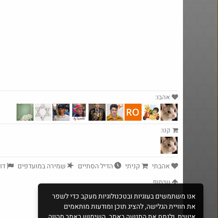
אהבו:
yeah_but_no_
קנו:
·
85
2140
Amazon
אהבתי
קניתי
הדיל הסתיים
שמירה במועדפים
דוו
שיתוף
אנו משתמשים בעוגיות ובטכנולוגיות מעקב כדי לשפר
את חוויית הגלישה, להציג תוכן ומודעות מותאמים
אישית, ולנתח את התנועה באתר. השימוש באתר מהווה