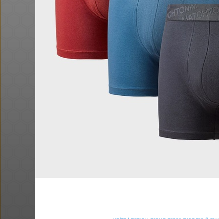
@Eliranl
@bobsacaman
₪315.0
·
·
·
·
0
1
98
7
5
20
חם בכוורת
Amazon
באושר עד , מסך מחשב JVC (וזו
ביחד בשבילך: מילון בבילון AI +
מחשבון Casio