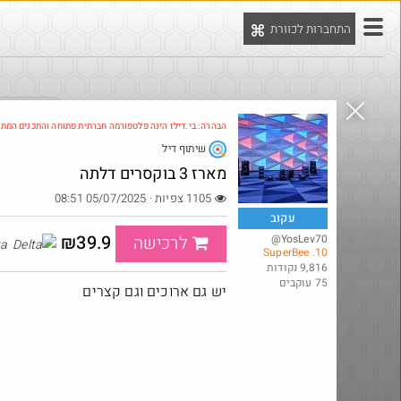
התחברות לכוורת
יט
הדילים המ
הבהרה: בי.דילז הינה פלטפורמה חברתית פתוחה והתכנים המת
שיתוף דיל
Amazon
מארז 3 בוקסרים דלתה
1105 צפיות · 05/07/2025 08:51
עקוב
₪39.9
@YosLev70
לרכישה
Delta
10. SuperBee
9,816 נקודות
75 עוקבים
יש גם ארוכים וגם קצרים