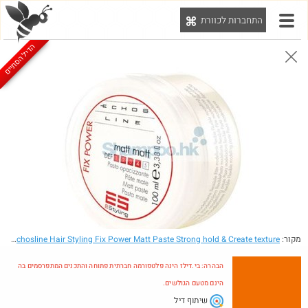
התחברות לכוורת
יט
הדיל הסתיים
הבהרה: בי.דילז הינה פלטפורמה חברתית פתוחה והתכנים המתפרסמים בה הינם מטעם הגולשים.
הדילים המעודכנים
הדילים החמים
מוח כוורת
עדכונים מהרשת
חדש בכוורת
מקור:
- Italy Echosline Hair Styling Fix Power Matt Paste Strong hold & Create texture
הבהרה: בי.דילז הינה פלטפורמה חברתית פתוחה והתכנים המתפרסמים בה
הינם מטעם הגולשים.
שיתוף דיל