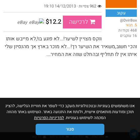
962 צפיות · 14/12/2013 19:10
עקוב
$12.2
@DvirBox
לרכישה
eBay
5. דַבּוּר
מברגה 20V DEKO
468 נקודות
16 עוקבים
@t0x1c
$6.3
ווקס מצויין לשיער!...לא פוגע בו!,לא מייבש אותו
·
·
7
6
121
והכי חשוב,משאיר את השיער רך!...לא מוכר בארץ אך מהנסיון שלי
איתו אין לו תחליף ובהחלט שווה את המחיר...
אנו משתמשים בעוגיות ובטכנולוגיות מעקב כדי לשפר את חוויית הגלישה, להציג
תוכן ומודעות מותאמים אישית, ולנתח את התנועה באתר. השימוש באתר מהווה
הסכמה לשימוש בעוגיות.
למדיניות הפרטיות
סגור
גילוי נאות
כללי שיח
תנאי שימוש
צור קשר