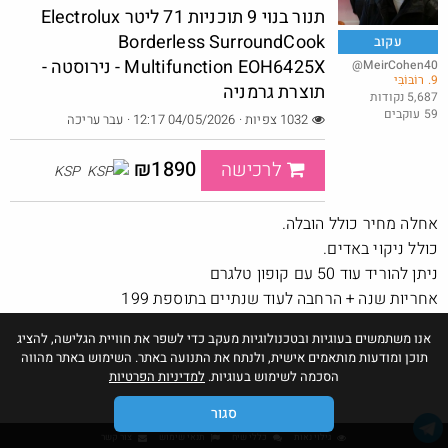
תנור בנוי 9 תוכניות 71 ליטר Electrolux
Borderless SurroundCook
עקוב
Multifunction EOH6425X - נירוסטה -
@MeirCohen40
באג? רק לפריים - משלוח חינם ללא הגבלת 49$
9. רוֹבּוֹבִּי
תוצרת גרמניה
5,687 נקודות
@No_but_yeah_but_no_
59 עוקבים
1032 צפיות · 04/05/2026 12:17
· עבר עריכה
·
·
32
93
2711
חם בכוורת
₪1890
לרכישה
KSP
אחלה מחיר כולל הובלה.
כולל ניקוי באדים.
ניתן להוריד עוד 50 עם קופון טלגרם
אחריות שנה + הרחבה לעוד שנתיים בתוספת 199
אנו משתמשים בעוגיות ובטכנולוגיות מעקב כדי לשפר את חוויית הגלישה, להציג
תוכן ומודעות מותאמים אישית, ולנתח את התנועה באתר. השימוש באתר מהווה
הסכמה לשימוש בעוגיות.
למדיניות הפרטיות
סגור
גילוי נאות
כללי שיח
תנאי שימוש
צור קשר