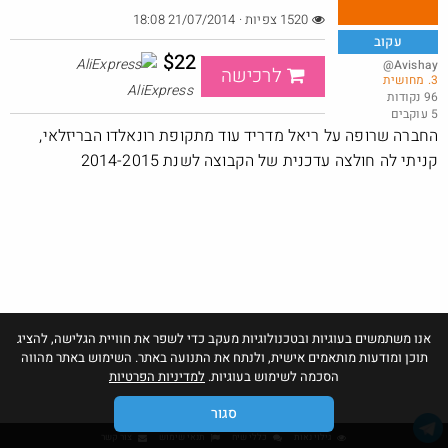
1520 צפיות · 21/07/2014 18:08
עקוב
$22
@Avishay
לרכישה
3. מחושית
פנס לבעלי סוללות 18V מקיטה
AliExpress
96 נקודות
5 עוקבים
@LanVb70
$6.8
·
·
החברה שרופה על ריאל מדריד עוד מתקופת רונאלדו הבריזלאי,
7
2
214
קניתי לה חולצה עדכנית של הקבוצה לשנת 2014-2015
אנו משתמשים בעוגיות ובטכנולוגיות מעקב כדי לשפר את חוויית הגלישה, להציג
תוכן ומודעות מותאמים אישית, ולנתח את התנועה באתר. השימוש באתר מהווה
הסכמה לשימוש בעוגיות.
למדיניות הפרטיות
סגור
גילוי נאות
כללי שיח
תנאי שימוש
צור קשר