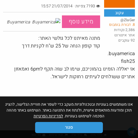
7193 צפיות · 21/07/2014 15:57
עקוב
@ZlaGer
מידע נוסף
Buyamerica
8. דבורת בומבוס
מנוי קפה לחודש בילוו ב 5 ש"ח (!) - לאומי בונוס
2,386 נקודות
אתר אינטרנט
@YuvalS04
₪5.0
מתנה מאיתנו לכל גולשי האתר:
92 עוקבים
·
·
4
2
243
קוד קופון הנחה של 25 ש"ח לקניות דרך
buyamerica.
fish25
אז יאללה הזמינו בהמוניכם, שימו לב שזה תקף ל6pm ואמאזון
אתרים ששולחים לעיתים רחוקות לישראל.
אנו משתמשים בעוגיות ובטכנולוגיות מעקב כדי לשפר את חוויית הגלישה, להציג
תוכן ומודעות מותאמים אישית, ולנתח את התנועה באתר. השימוש באתר מהווה
הסכמה לשימוש בעוגיות.
למדיניות הפרטיות
סגור
גילוי נאות
כללי שיח
תנאי שימוש
צור קשר