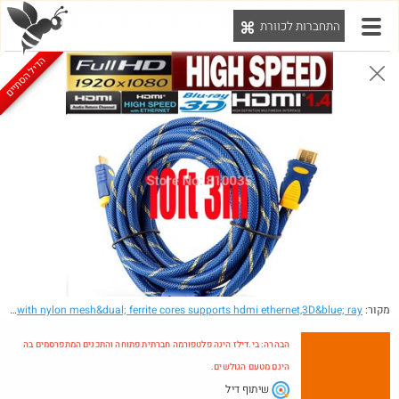
התחברות לכוורת
יט
הדיל הסתיים
הבהרה: בי.דילז הינה פלטפורמה חברתית פתוחה והתכנים המתפרסמים בה הינם מטעם הגולשים.
הדילים המעודכנים
הדילים החמים
מוח כוורת
עדכונים מהרשת
חדש בכוורת
חם בכוורת
מקור:
- High speed v1.4 hdmi cable 3m 10ft with nylon mesh&dual; ferrite cores supports hdmi ethernet,3D&blue; ray
הבהרה: בי.דילז הינה פלטפורמה חברתית פתוחה והתכנים המתפרסמים בה
הינם מטעם הגולשים.
שיתוף דיל