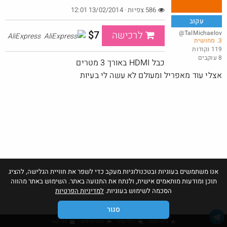
586 צפיות · 13/02/2014 12:01
עקוב
$7
@TalMichaelov
לרכישה
AliExpress
3. מחושית
מברגה 20V DEKO
119 נקודות
8 עוקבים
@t0x1c
$6.3
כבל HDMI באורך 3 מטרים
·
·
15
25
651
אצלי עוד מאפריל ומעולם לא עשה לי בעיות
אנו משתמשים בעוגיות ובטכנולוגיות מעקב כדי לשפר את חוויית הגלישה, להציג
תוכן ומודעות מותאמים אישית, ולנתח את התנועה באתר. השימוש באתר מהווה
הסכמה לשימוש בעוגיות.
למדיניות הפרטיות
סגור
גילוי נאות
כללי שיח
תנאי שימוש
צור קשר