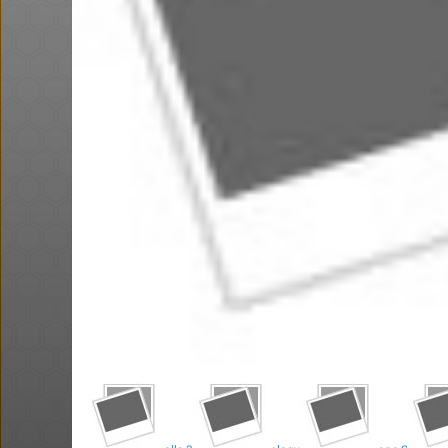
Amazon
@Gabriel
@BarakElisha0
$47.0
·
·
·
·
14
4
397
0
0
27
ב טעם - 50% הנחה על מגוון
עדון
קרוקס לייטרייד במחיר טוב