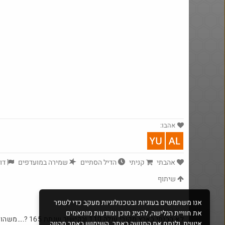
ושוב, דקו. פטישון עוצמתי. אני
הגעתי ל 58$
אהבו:
@BEeOR
$0.4
·
·
4
9
942
אהבתי
קניתי
הדיל הסתיים
שמירה במועדפים
דוו
שיתוף
דיל מטבעות - סוללות נטענות (עם
אנו משתמשים בעוגיות ובטכנולוגיות מעקב כדי לשפר
כבל)
את חוויית הגלישה, להציג תוכן ומודעות מותאמים
לא הבנתי בארץ מקורי עולה 110 ובקישור שנתת 165 ?....משהו פה לא הגיוני חח
אישית, ולנתח את התנועה באתר. השימוש באתר מהווה