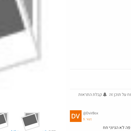
@No_but_yeah_but_no_
0
·
·
33
105
3104
ח על תוכן זה
קבלת התראות
Amazon
@DvirBox
טי
מוצרים לחברי מו
5. דַבּוּר