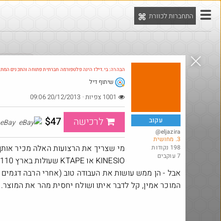
התחברות לכוורת
יט
הדילים המ
הבהרה: בי.דילז הינה פלטפורמה חברתית פתוחה והתכנים המת
שיתוף דיל
Amazon
1001 צפיות · 20/12/2013 09:06
$47
לרכישה
עקוב
eBay
@eljazira
3. מחושית
מי שצריך את הרצועות האלה מכיר אותן,
198 נקודות
7 עוקבים
KINESIO או KTAPE שעולות בארץ 110 לגליל
אבל - הן ממש עושות את העבודה טוב (אחרי הרבה דגמים 
המוכר אמין, קל לדבר איתו ושולח יחסית מהר את המוצר.
@אבי_בי
$58.0
·
·
8
11
473