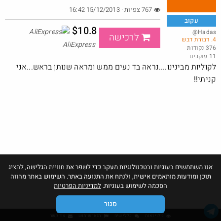
767 צפיות · 15/12/2013 16:42
עקוב
$10.8
@Hadas
לרכישה
4. דבורת דבש
קרוקס לייטרייד במחיר טוב
AliExpress
376 נקודות
11 עוקבים
@Gabriel
$47.0
·
·
לקוליות מבינינו....נראה בד נעים ממש ומראה שנותן בראש...אני
7
2
156
קניתי!!
חם בכוורת
אנו משתמשים בעוגיות ובטכנולוגיות מעקב כדי לשפר את חוויית הגלישה, להציג
תוכן ומודעות מותאמים אישית, ולנתח את התנועה באתר. השימוש באתר מהווה
הסכמה לשימוש בעוגיות.
למדיניות הפרטיות
סגור
גילוי נאות
כללי שיח
תנאי שימוש
צור קשר