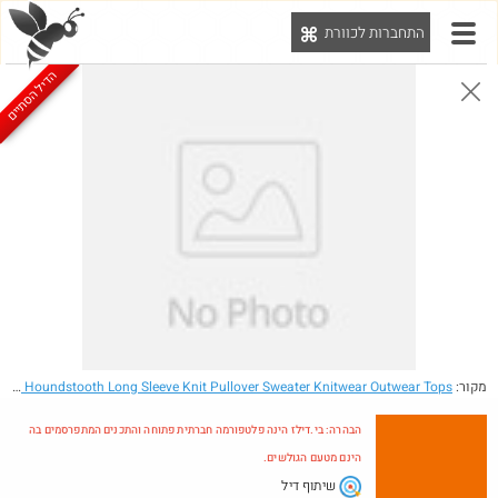
התחברות לכוורת
יט
הדיל הסתיים
הבהרה: בי.דילז הינה פלטפורמה חברתית פתוחה והתכנים המתפרסמים בה הינם מטעם הגולשים.
הדילים המעודכנים
הדילים החמים
מוח כוורת
עדכונים מהרשת
חדש בכוורת
Amazon
מקור:
- 2013 Winter Shoulder Zipper Decoration Black And White Plaid Houndstooth Long Sleeve Knit Pullover Sweater Knitwear Outwear Tops
הבהרה: בי.דילז הינה פלטפורמה חברתית פתוחה והתכנים המתפרסמים בה
הינם מטעם הגולשים.
שיתוף דיל