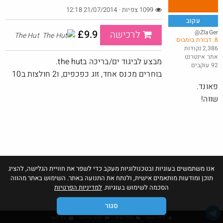
1099 צפיות · 21/07/2014 12:18
עקוב
£9.9
@ZlaGer
לרכישה
The Hut
8. דבורת בומבוס
ביחד בשבילך: מילון בבילון AI + מחשבון Casio
2,386 נקודות
אתר אינטרנט
@Eliranl
₪315.0
מבצע לביגוד ים/בריכה בthe hut.
92 עוקבים
·
·
3
12
366
בוחרים מכנס אחד, זוג כפכפים, ו2 חולצות ב10
פאונד.
שווה!
אנו משתמשים בעוגיות ובטכנולוגיות מעקב כדי לשפר את חוויית הגלישה, להציג
תוכן ומודעות מותאמים אישית, ולנתח את התנועה באתר. השימוש באתר מהווה
הסכמה לשימוש בעוגיות.
למדיניות הפרטיות
סגור
גילוי נאות
כללי שיח
תנאי שימוש
צור קשר