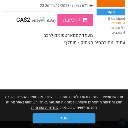
671 צפיות · 11/12/2013 23:36
עקוב
CA$2
@kipikipod
לרכישה
eBay
3. מחושית
ארוחת ראנץ בשווי 54 ב25 שח
91 נקודות
4 עוקבים
@EyalIK70
₪25.0
מעמד לסמארטפונים לרכב.
·
·
1
0
21
עמיד ונוח במחיר מצחיק - מומלץ!
אנו משתמשים בעוגיות ובטכנולוגיות מעקב כדי לשפר את חוויית הגלישה, להציג
תוכן ומודעות מותאמים אישית, ולנתח את התנועה באתר. השימוש באתר מהווה
הסכמה לשימוש בעוגיות.
למדיניות הפרטיות
סגור
גילוי נאות
כללי שיח
תנאי שימוש
צור קשר