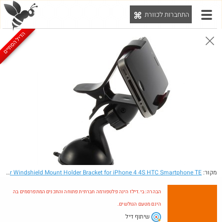
התחברות לכוורת
יט
הדיל הסתיים
הבהרה: בי.דילז הינה פלטפורמה חברתית פתוחה והתכנים המתפרסמים בה הינם מטעם הגולשים.
הדילים המעודכנים
הדילים החמים
מוח כוורת
עדכונים מהרשת
חדש בכוורת
מקור:
- Universal Car Windshield Mount Holder Bracket for iPhone 4 4S HTC Smartphone TE
הבהרה: בי.דילז הינה פלטפורמה חברתית פתוחה והתכנים המתפרסמים בה
הינם מטעם הגולשים.
שיתוף דיל