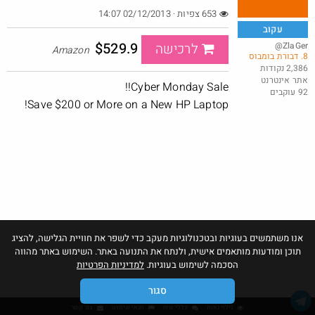
653 צפיות · 02/12/2013 14:07
עקוב
$529.9
@ZlaGer
לרכישה
Amazon
8. דבורת בומבוס
באג? רק לפריים - משלוח חינם ללא הגבלת 49$
2,386 נקודות
אתר אינטרנט
@No_but_yeah_but_no_
Cyber Monday Sale!!
92 עוקבים
·
·
30
85
2152
Save $200 or More on a New HP Laptop!
אנו משתמשים בעוגיות ובטכנולוגיות מעקב כדי לשפר את חוויית הגלישה, להציג
תוכן ומודעות מותאמים אישית, ולנתח את התנועה באתר. השימוש באתר מהווה
הסכמה לשימוש בעוגיות.
למדיניות הפרטיות
סגור
גילוי נאות
כללי שיח
תנאי שימוש
צור קשר